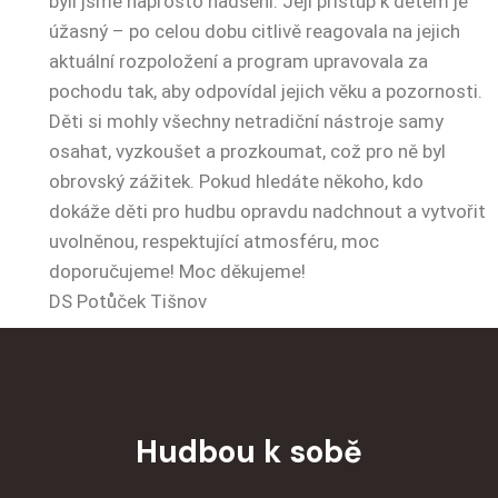
byli jsme naprosto nadšení. Její přístup k dětem je
úžasný – po celou dobu citlivě reagovala na jejich
aktuální rozpoložení a program upravovala za
pochodu tak, aby odpovídal jejich věku a pozornosti.
Děti si mohly všechny netradiční nástroje samy
osahat, vyzkoušet a prozkoumat, což pro ně byl
obrovský zážitek. Pokud hledáte někoho, kdo
dokáže děti pro hudbu opravdu nadchnout a vytvořit
uvolněnou, respektující atmosféru, moc
doporučujeme! Moc děkujeme!
DS Potůček Tišnov
Hudbou k sobě