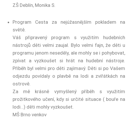
ZŠ Deblín, Monika S.
Program Cesta za nejúžasnějším pokladem na
světě.
Váš připravený program s využitím hudebních
nástrojů děti velmi zaujal. Bylo velmi fajn, že děti u
programu jenom neseděly, ale mohly se i pohybovat,
zpívat a vyzkoušet si hrát na hudební nástroje.
Příběh byl velmi pro děti zajímavý. Děti si po Vašem
odjezdu povídaly o plavbě na lodi a zvířátkách na
ostrově.
Za mě krásně vymyšlený příběh s využitím
prožitkového učení, kdy si určité situace ( bouře na
lodi…) děti mohly vyzkoušet.
MŠ Brno venkov