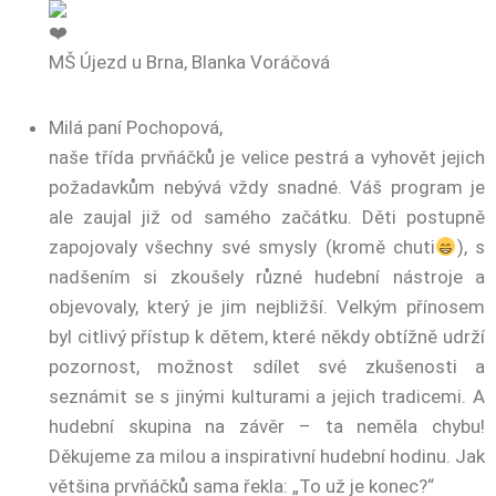
MŠ Újezd u Brna, Blanka Voráčová
Milá paní Pochopová,
naše třída prvňáčků je velice pestrá a vyhovět jejich
požadavkům nebývá vždy snadné. Váš program je
ale zaujal již od samého začátku. Děti postupně
zapojovaly všechny své smysly (kromě chuti
), s
nadšením si zkoušely různé hudební nástroje a
objevovaly, který je jim nejbližší. Velkým přínosem
byl citlivý přístup k dětem, které někdy obtížně udrží
pozornost, možnost sdílet své zkušenosti a
seznámit se s jinými kulturami a jejich tradicemi. A
hudební skupina na závěr – ta neměla chybu!
Děkujeme za milou a inspirativní hudební hodinu. Jak
většina prvňáčků sama řekla: „To už je konec?“