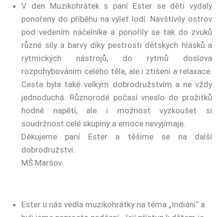
V den Muzikohrátek s paní Ester se děti vydaly
ponořeny do příběhu na výlet lodí. Navštívily ostrov
pod vedením náčelníka a ponořily se tak do zvuků
různé síly a barvy díky pestrosti dětských hlásků a
rytmických nástrojů, do rytmů doslova
rozpohybováním celého těla, ale i ztišení a relaxace.
Cesta byla také velkým dobrodružstvím a ne vždy
jednoduchá. Různorodé počasí vneslo do prožitků
hodně napětí, ale i možnost vyzkoušet si
soudržnost celé skupiny a emoce nevyjímaje.
Děkujeme paní Ester a těšíme se na další
dobrodružství.
MŠ Maršov
Ester u nás vedla muzikohrátky na téma „Indiáni“ a