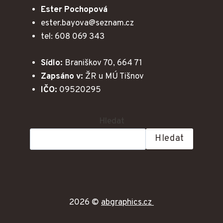
Ester Pochopová
ester.bayova@seznam.cz
tel: 608 069 343
Sídlo:
Braniškov 70, 664 71
Zapsáno v:
ŽR u MÚ Tišnov
IČO:
09520295
Hledat
Hledat
2026 ©
abgraphics.cz